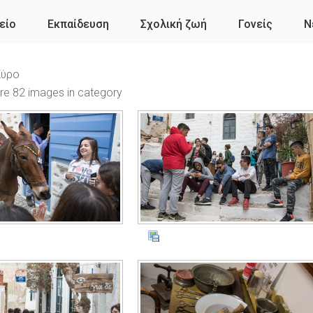
είο
Εκπαίδευση
Σχολική ζωή
Γονείς
Ν
Σύρο
re 82 images in category