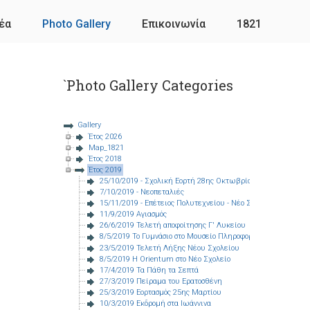
έα
Photo Gallery
Επικοινωνία
1821
`Photo Gallery Categories
Gallery
Έτος 2026
Map_1821
Έτος 2018
Έτος 2019
25/10/2019 - Σχολική Εορτή 28ης Οκτωβρίου
7/10/2019 - Νεοπεταλιές
15/11/2019 - Επέτειος Πολυτεχνείου - Νέο Σχολείο - Σχολική
11/9/2019 Αγιασμός
26/6/2019 Τελετή αποφοίτησης Γ' Λυκείου
8/5/2019 Το Γυμνάσιο στο Μουσείο Πληροφορικής
23/5/2019 Τελετή Λήξης Νέου Σχολείου
8/5/2019 Η Orientum στο Νέο Σχολείο
17/4/2019 Τα Πάθη τα Σεπτά
27/3/2019 Πείραμα του Ερατοσθένη
25/3/2019 Εορτασμός 25ης Μαρτίου
10/3/2019 Εκδρομή στα Ιωάννινα