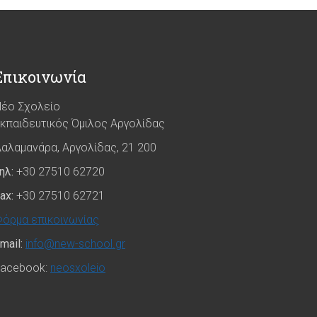
Επικοινωνία
έο Σχολείο
κπαιδευτικός Όμιλος Αργολίδας
αλαμανάρα, Αργολίδας, 21 200
ηλ:
+30 27510 62720
ax:
+30 27510 62721
όρμα επικοινωνίας
mail:
info@new-school.gr
acebook:
neosxoleio