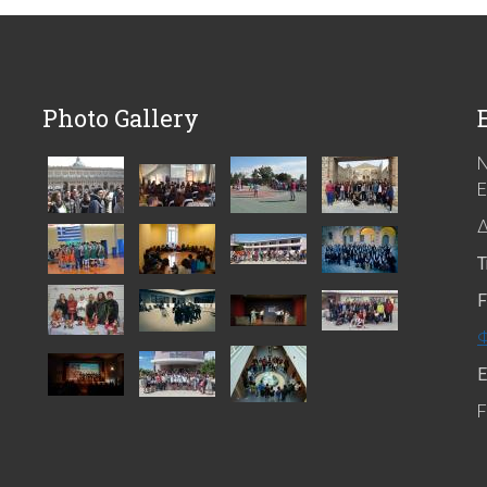
Photo Gallery
Ν
Ε
Δ
Τ
F
Φ
E
F