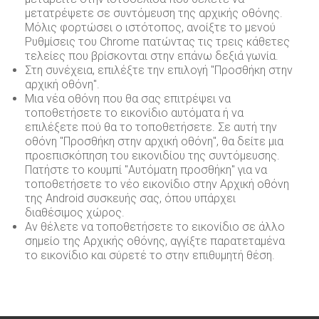
Εσωτερικός κανονισμός λειτουργίας
Μορφωτικές επισκέψεις
Φόρμα Εκδήλωσης Ενδιαφέροντος Νέου Μαθητή
μετατρέψετε σε συντόμευση της αρχικής οθόνης.
Μόλις φορτώσει ο ιστότοπος, ανοίξτε το μενού
Οδηγός Σταδιοδρομίας
Εκδόσεις
Αίτηση Εγγραφής / Επανεγγραφής
Ρυθμίσεις του Chrome πατώντας τις τρεις κάθετες
τελείες που βρίσκονται στην επάνω δεξιά γωνία.
Ανταλλαγές με σχολεία του εξωτερικού
Στη συνέχεια, επιλέξτε την επιλογή "Προσθήκη στην
αρχική οθόνη".
Νέο Σχολείο και αθλητισμός
Μια νέα οθόνη που θα σας επιτρέψει να
τοποθετήσετε το εικονίδιο αυτόματα ή να
επιλέξετε πού θα το τοποθετήσετε. Σε αυτή την
οθόνη "Προσθήκη στην αρχική οθόνη", θα δείτε μια
προεπισκόπηση του εικονιδίου της συντόμευσης.
Πατήστε το κουμπί "Αυτόματη προσθήκη" για να
τοποθετήσετε το νέο εικονίδιο στην Αρχική οθόνη
της Android συσκευής σας, όπου υπάρχει
διαθέσιμος χώρος.
Αν θέλετε να τοποθετήσετε το εικονίδιο σε άλλο
σημείο της Αρχικής οθόνης, αγγίξτε παρατεταμένα
το εικονίδιο και σύρετέ το στην επιθυμητή θέση.