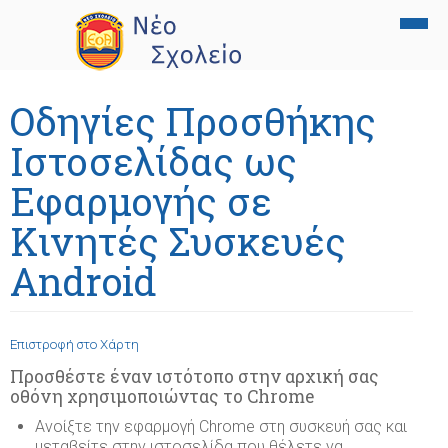
Αρχική
Οδηγίες Προσθήκης
Το σχολείο
Ιστοσελίδας ως
Εκπαίδευση
Όραμα - αξίες
Εφαρμογής σε
Σχολική ζωή
Οι στόχοι μας
Γυμνάσιο
Κινητές Συσκευές
Γονείς
Ανθρώπινο δυναμικό
Γενικό Λύκειο
Θεατρική ομάδα
Android
Νέα
Εγκαταστάσεις
Ξένες γλώσσες
Μουσικό τμήμα
Εγγραφές - δίδακτρα
Photo Gallery
Ευρωπαϊκή διάσταση
Πληροφορική
Ομάδα φωτογραφίας
Συναντήσεις γονέων - εκπαιδευτικών
Επιστροφή στο Χάρτη
Επικοινωνία
Εργαστήριο Φυσικών Επιστημών
Τμήμα καλλιτεχνικών
Γραφείο επαγγελματικού προσανατολισμού
Προσθέστε έναν ιστότοπο στην αρχική σας
οθόνη χρησιμοποιώντας το Chrome
1821
Εσωτερικό φροντιστήριο - Ενισχυτική Διδασκαλία
Εκδηλώσεις
Υποτροφίες 2026
Ανοίξτε την εφαρμογή Chrome στη συσκευή σας και
μεταβείτε στην ιστοσελίδα που θέλετε να