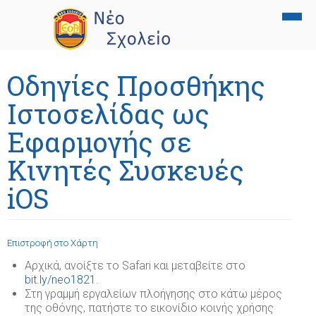
Αρχική
Οδηγίες Προσθήκης
Το σχολείο
Ιστοσελίδας ως
Εκπαίδευση
Όραμα - αξίες
Εφαρμογής σε
Σχολική ζωή
Οι στόχοι μας
Γυμνάσιο
Κινητές Συσκευές
Γονείς
Ανθρώπινο δυναμικό
Γενικό Λύκειο
Θεατρική ομάδα
iOS
Νέα
Εγκαταστάσεις
Ξένες γλώσσες
Μουσικό τμήμα
Εγγραφές - δίδακτρα
Photo Gallery
Ευρωπαϊκή διάσταση
Πληροφορική
Ομάδα φωτογραφίας
Συναντήσεις γονέων - εκπαιδευτικών
Επιστροφή στο Χάρτη
Επικοινωνία
Εργαστήριο Φυσικών Επιστημών
Τμήμα καλλιτεχνικών
Γραφείο επαγγελματικού προσανατολισμού
Αρχικά, ανοίξτε το Safari και μεταβείτε στο
bit.ly/neo1821
.
1821
Εσωτερικό φροντιστήριο - Ενισχυτική Διδασκαλία
Εκδηλώσεις
Υποτροφίες 2026
Στη γραμμή εργαλείων πλοήγησης στο κάτω μέρος
της οθόνης, πατήστε το εικονίδιο κοινής χρήσης