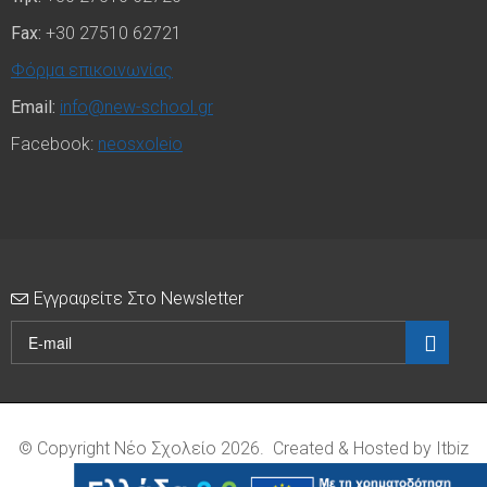
Fax:
+30 27510 62721
Φόρμα επικοινωνίας
Email:
info@new-school.gr
Facebook:
neosxoleio
Εγγραφείτε Στο Newsletter
© Copyright Νέο Σχολείο 2026.
Created & Hosted by Itbiz