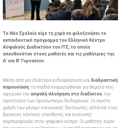
Εσωτερικός κανονισμός λειτουργίας
Μορφωτικές επισκέψεις
Φόρμα Εκδήλωσης Ενδιαφέροντος Νέου Μαθητή
Οδηγός Σταδιοδρομίας
Εκδόσεις
Αίτηση Εγγραφής / Επανεγγραφής
Ανταλλαγές με σχολεία του εξωτερικού
Το Νέο Σχολείο είχε τη χαρά να φιλοξενήσει το
Νέο Σχολείο και αθλητισμός
εκπαιδευτικό πρόγραμμα του Ελληνικό Κέντρο
Ασφαλούς Διαδικτύου του ΙΤΕ, το οποίο
απευθυνόταν στους μαθητές και τις μαθήτριες της
Α’ και Β’ Γυμνασίου.
Μέσα από μια ιδιαίτερα ενδιαφέρουσα και
διαδραστική
παρουσίαση
, τα παιδιά ενημερώθηκαν για θέματα που
αφορούν την
ασφαλή πλοήγηση στο διαδίκτυο
, την
προστασία των προσωπικών δεδομένων, τη σωστή
χρήση των μέσων κοινωνικής δικτύωσης, αλλά και τους
βασικούς κανόνες υπεύθυνης και ευγενικής
συμπεριφοράς στον ψηφιακό κόσμο. Οι μαθητές είχαν