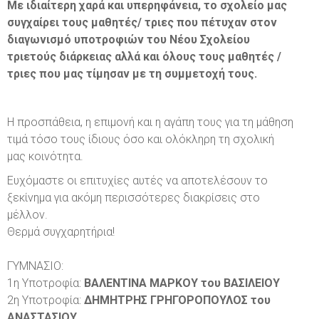
Εσωτερικός κανονισμός λειτουργίας
Μορφωτικές επισκέψεις
Φόρμα Εκδήλωσης Ενδιαφέροντος Νέου Μαθητή
Με ιδιαίτερη χαρά και υπερηφάνεια, το σχολείο μας
συγχαίρει τους μαθητές/ τριες που πέτυχαν στον
Οδηγός Σταδιοδρομίας
Εκδόσεις
Αίτηση Εγγραφής / Επανεγγραφής
διαγωνισμό υποτροφιών του Νέου Σχολείου
τριετούς διάρκειας αλλά και όλους τους μαθητές /
Ανταλλαγές με σχολεία του εξωτερικού
τριες που μας τίμησαν με τη συμμετοχή τους.
Νέο Σχολείο και αθλητισμός
Η προσπάθεια, η επιμονή και η αγάπη τους για τη μάθηση
τιμά τόσο τους ίδιους όσο και ολόκληρη τη σχολική
μας κοινότητα.
Ευχόμαστε οι επιτυχίες αυτές να αποτελέσουν το
ξεκίνημα για ακόμη περισσότερες διακρίσεις στο
μέλλον.
Θερμά συγχαρητήρια!
ΓΥΜΝΑΣΙΟ:
1η Υποτροφία:
ΒΑΛΕΝΤΙΝΑ ΜΑΡΚΟΥ του
ΒΑΣΙΛΕΙΟΥ
2η Υποτροφία:
ΔΗΜΗΤΡΗΣ ΓΡΗΓΟΡΟΠΟΥΛΟΣ του
ΑΝΑΣΤΑΣΙΟΥ